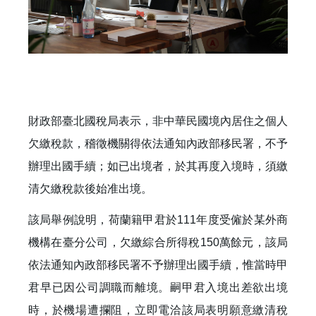
財政部臺北國稅局表示，非中華民國境內居住之個人
欠繳稅款，稽徵機關得依法通知內政部移民署，不予
辦理出國手續；如已出境者，於其再度入境時，須繳
清欠繳稅款後始准出境。
該局舉例說明，荷蘭籍甲君於111年度受僱於某外商
機構在臺分公司，欠繳綜合所得稅150萬餘元，該局
依法通知內政部移民署不予辦理出國手續，惟當時甲
君早已因公司調職而離境。嗣甲君入境出差欲出境
時，於機場遭攔阻，立即電洽該局表明願意繳清稅