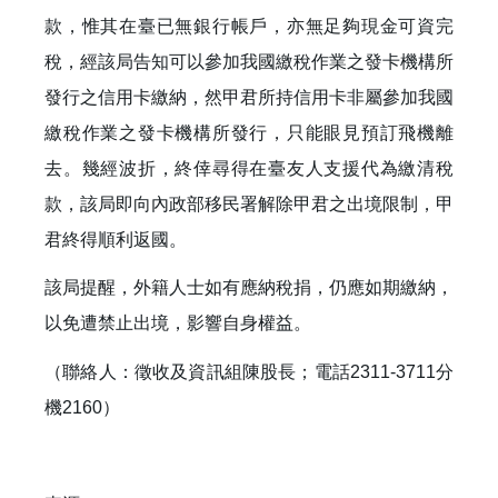
款，惟其在臺已無銀行帳戶，亦無足夠現金可資完
稅，經該局告知可以參加我國繳稅作業之發卡機構所
發行之信用卡繳納，然甲君所持信用卡非屬參加我國
繳稅作業之發卡機構所發行，只能眼見預訂飛機離
去。幾經波折，終倖尋得在臺友人支援代為繳清稅
款，該局即向內政部移民署解除甲君之出境限制，甲
君終得順利返國。
該局提醒，外籍人士如有應納稅捐，仍應如期繳納，
以免遭禁止出境，影響自身權益。
（聯絡人：徵收及資訊組陳股長；電話2311-3711分
機2160）