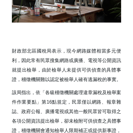
財政部北區國稅局表示，現今網路媒體相當多元便
利，因此常有民眾搜集網路或廣播、電視等公開資訊
就提出檢舉，由於檢舉人未提供可供偵查的具體事
證，稽徵機關難以認定被檢舉人確有逃漏稅的事實。
該局指出，依「各級稽徵機關處理違章漏稅及檢舉案
件作業要點」第16點規定，民眾僅以網路、報章雜
誌、政府公報、廣播電視或其他一般民眾皆可取得之
各項公開資訊提出檢舉，卻未檢附可供偵查之具體事
證，稽徵機關會通知檢舉人限期補正或提供新事證，