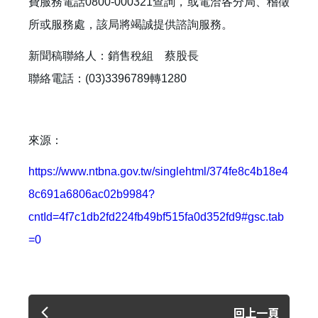
費服務電話0800-000321查詢，或電洽各分局、稽徵
所或服務處，該局將竭誠提供諮詢服務。
新聞稿聯絡人：銷售稅組 蔡股長
聯絡電話：(03)3396789轉1280
來源：
https://www.ntbna.gov.tw/singlehtml/374fe8c4b18e4
8c691a6806ac02b9984?
cntId=4f7c1db2fd224fb49bf515fa0d352fd9#gsc.tab
=0
回上一頁