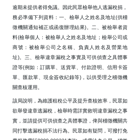
逾期未提供者得免議。因此民眾檢舉他人逃漏稅捐，
務必準備下列資料：一、檢舉人之姓名及地址(供稽
徵機關通知補正或函復辦理結果)。二、被檢舉者資
料(檢舉個人：被檢舉人之姓名及地址；檢舉公司或
商號：被檢舉公司之名稱、負責人姓名及營業地
址)。三、檢舉違章漏稅之事實及可供偵查之具體事
證等(例如：訂購單、送貨單、付款證明、信用卡簽
單、匯款單、現金簽收紀錄等)，以供受理之稽徵機
關查核運用。
該局說明，為維護租稅公平及提升查核效率，民眾如
欲舉發違章逃漏稅，檢舉時需詳實敘明違章漏稅之事
實，並請提供可供偵查之具體事證，俾與稽徵機關共
同打擊逃漏稅捐不法行為。民眾如有疑問，可撥打免