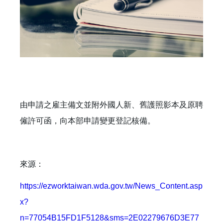
由申請之雇主備文並附外國人新、舊護照影本及原聘
僱許可函，向本部申請變更登記核備。
來源：
https://ezworktaiwan.wda.gov.tw/News_Content.asp
x?
n=77054B15FD1F5128&sms=2E02279676D3E77