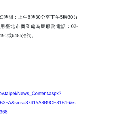
時間：上午8時30分至下午5時30分
用臺北市商業處為民服務電話：02-
轉6491或6485洽詢。
gov.taipei/News_Content.aspx?
B3FA&sms=87415A8B9CE81B16&s
368