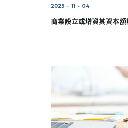
2025
‧
11
-
04
商業設立或增資其資本額