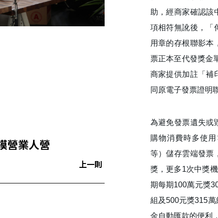
助，經商家確認該
項相符無訛後，「
用章的存根聯影本
票正本至代發獎金
商家提供加註「補
同原電子發票證明
為避免發票遺失或
購物消費時多使用
規模營業人營
等）儲存雲端發票
上一則
獎，更多1次中獎機
期每期100萬元獎3
組及500元獎31
金自動匯款的便利