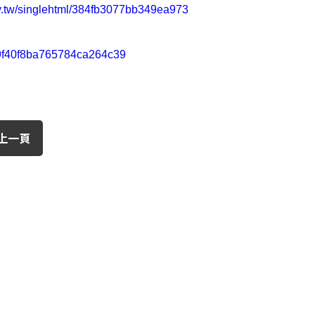
v.tw/singlehtml/384fb3077bb349ea973
9f40f8ba765784ca264c39
上一頁