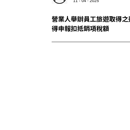
11 - 04 ‧ 2025
營業人舉辦員工旅遊取得之
得申報扣抵銷項稅額