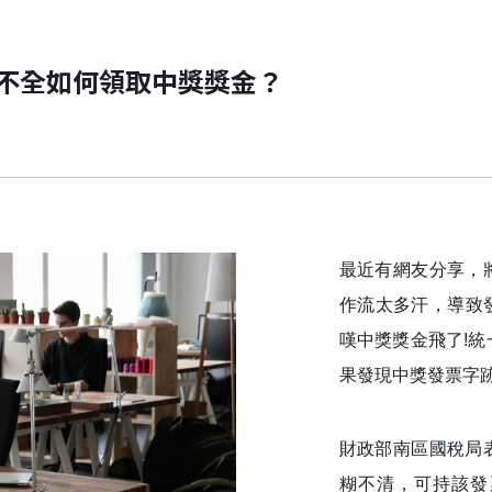
不全如何領取中獎獎金？
最近有網友分享，
作流太多汗，導致發
嘆中獎獎金飛了!
果發現中獎發票字
財政部南區國稅局
糊不清，可持該發