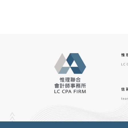
惟
LC 
信
tea