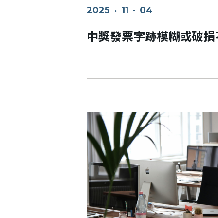
2025
‧
11
-
04
中獎發票字跡模糊或破損