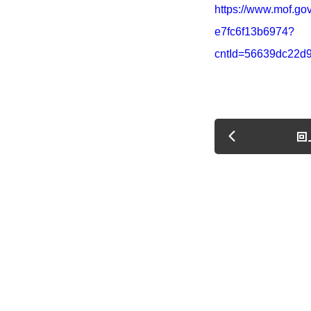
https://www.mof.go
e7fc6f13b6974?
cntId=56639dc22d
回