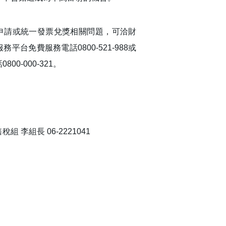
申請或統一發票兌獎相關問題，可洽財
平台免費服務電話0800-521-988或
00-000-321。
 李組長 06-2221041