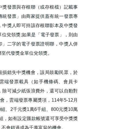
中獎發票與存根聯（或存根檔）記載事
傳統發票」由商家提供蓋有統一發票專
，中獎人即可持該存根聯影本及中獎發
單位兌領獎;如果是「電子發票」，則由
印」二字的電子發票證明聯，中獎人併
聯至代發獎金單位兌領獎。
毀損錯失中獎機會，該局鼓勵民眾，於
雲端發票載具（如手機條碼、會員卡
，除可減少紙張浪費外，還可以自動對
會，雲端發票專屬獎項，114年5-12月
0組、2千元獎1萬6千組、800元獎10萬
5萬組，如有設定匯款帳號還可享受中獎獎
，不會錯過成為千萬富翁的機會。